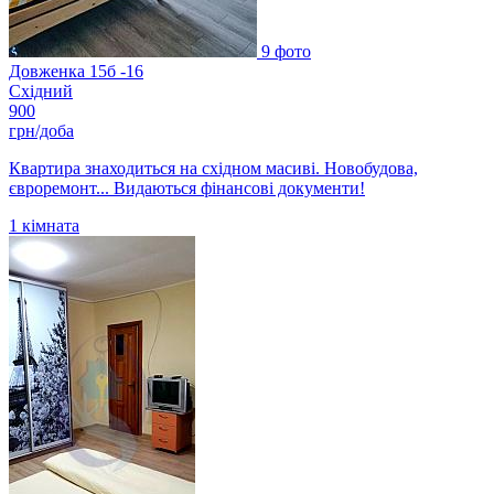
9 фото
Довженка 15б -16
Східний
900
грн/доба
Квартира знаходиться на східном масиві. Новобудова,
євроремонт... Видаються фінансові документи!
1
кімната