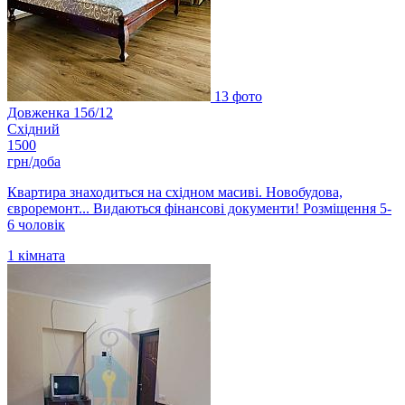
13 фото
Довженка 15б/12
Східний
1500
грн/доба
Квартира знаходиться на східном масиві. Новобудова,
євроремонт... Видаються фінансові документи! Розміщення 5-
6 чоловік
1
кімната