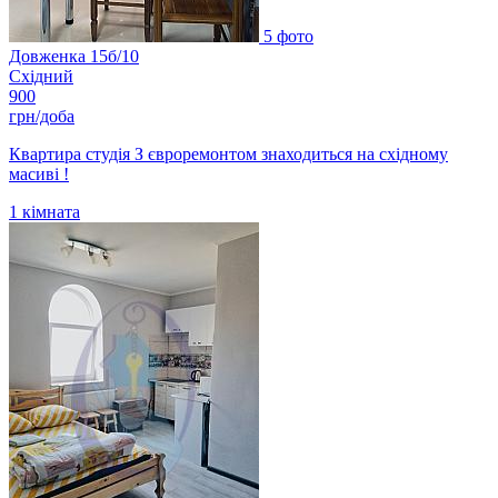
5 фото
Довженка 15б/10
Східний
900
грн/доба
Квартира студія З євроремонтом знаходиться на східному
масиві !
1
кімната