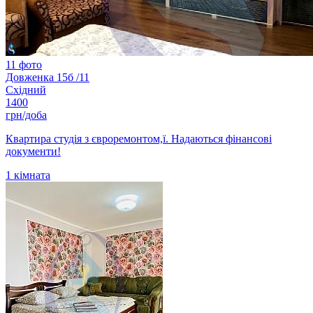
11 фото
Довженка 15б /11
Східний
1400
грн/доба
Квартира студія з євроремонтом,ї. Надаються фінансові
документи!
1
кімната