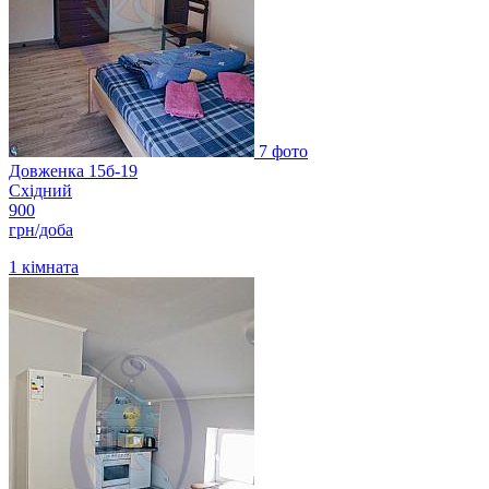
7 фото
Довженка 15б-19
Східний
900
грн/доба
1
кімната