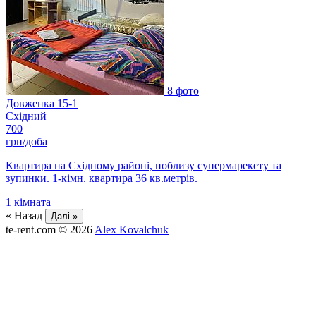
8 фото
Довженка 15-1
Східний
700
грн/доба
Квартира на Східному районі, поблизу супермарекету та
зупинки. 1-кімн. квартира 36 кв.метрів.
1
кімната
« Назад
Далі »
te-rent.com
© 2026
Alex Kovalchuk